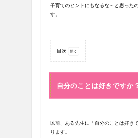
子育てのヒントにもなるな～と思った
す。
目次
1
自分
のこ
とは
自分のことは好きですか
好き
です
か？
2
「心
以前、ある先生に「自分のことは好き
理的
安全
ります。
性」