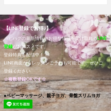
【LINE登録でお得♪】
ハピハグの最新情報やお得な情報を受け取れる
LINE
登録
がおススメです。
登録特典も配信中！
LINE画面からレッスンご予約も可能です。ぜひご
登録ください
☆複数登録OKです☆
●ベビーマッサージ、親子ヨガ、骨盤スリムヨガ