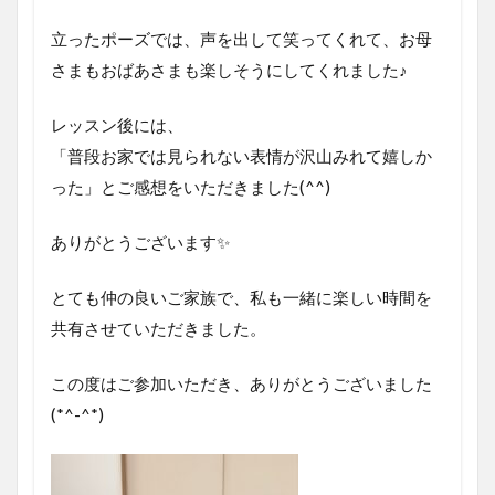
予
約
立ったポーズでは、声を出して笑ってくれて、お母
受
さまもおばあさまも楽しそうにしてくれました♪
付
中
で
レッスン後には、
す♪
「普段お家では見られない表情が沢山みれて嬉しか
った」とご感想をいただきました(^^)
ありがとうございます✨
とても仲の良いご家族で、私も一緒に楽しい時間を
共有させていただきました。
この度はご参加いただき、ありがとうございました
(*^-^*)