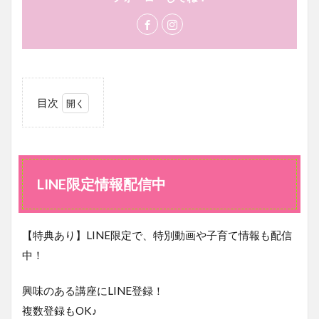
目次
1
LINE
限定
情報
配信
LINE限定情報配信中
中
【特典あり】LINE限定で、特別動画や子育て情報も配信
中！
興味のある講座にLINE登録！
複数登録もOK♪