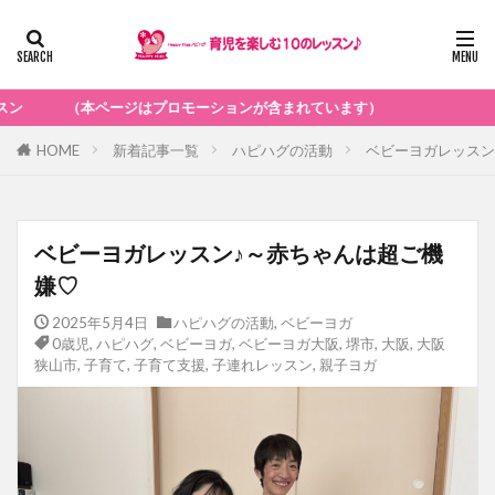
ジはプロモーションが含まれています）
HOME
新着記事一覧
ハピハグの活動
ベビーヨガレッスン
ベビーヨガレッスン♪～赤ちゃんは超ご機
嫌♡
2025年5月4日
ハピハグの活動
,
ベビーヨガ
0歳児
,
ハピハグ
,
ベビーヨガ
,
ベビーヨガ大阪
,
堺市
,
大阪
,
大阪
狭山市
,
子育て
,
子育て支援
,
子連れレッスン
,
親子ヨガ
ベビーヨガ