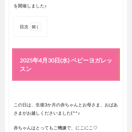
を開催しました♪
目次
1
2025
年4
月30
日
2025年4月30日(水) ベビーヨガレッ
(水)
スン
ベビ
ーヨ
ガレ
ッス
ン
2
この日は、生後3か月の赤ちゃんとお母さま、おばあ
レ
さまがお越しくださいました(^^♪
ッ
ス
ン
赤ちゃんはとってもご機嫌で、にこにこ♡
ご