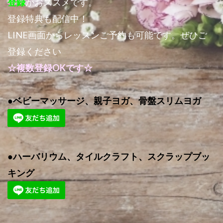
登録
がおススメです。
登録特典も配信中！
LINE画面からレッスンご予約も可能です。ぜひご
登録ください
☆複数登録OKです☆
●ベビーマッサージ、親子ヨガ、骨盤スリムヨガ
●ハーバリウム、タイルクラフト、スクラップブッ
キング