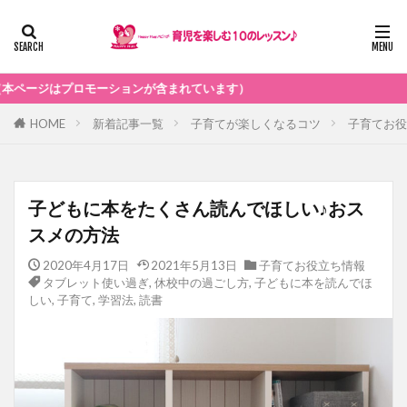
ョンが含まれています）
HOME
新着記事一覧
子育てが楽しくなるコツ
子育てお役
子どもに本をたくさん読んでほしい♪おス
スメの方法
2020年4月17日
2021年5月13日
子育てお役立ち情報
タブレット使い過ぎ
,
休校中の過ごし方
,
子どもに本を読んでほ
しい
,
子育て
,
学習法
,
読書
子育てお役立ち情報