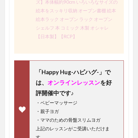
ズ】本体幅約90cm いろいろなサイズの
絵本をスッキリ収納 オープン書棚 絵本
絵本ラック オープン ラック オープン
シェルフ 本 コミック 木製 オシャレ
【日本製】【RCP】
「Happy Hug-ハピハグ-」で
は、
オンラインレッスン
を好
評開催中です♪
・ベビーマッサージ
・親子ヨガ
・ママのための骨盤スリムヨガ
上記のレッスンがご受講いただけま
す。