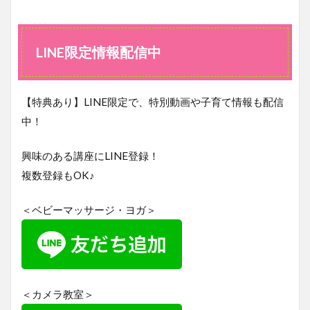
LINE
限定
情報
配信
LINE限定情報配信中
中
【特典あり】LINE限定で、特別動画や子育て情報も配信
中！
興味のある講座にLINE登録！
複数登録もOK♪
＜ベビーマッサージ・ヨガ＞
＜カメラ教室＞