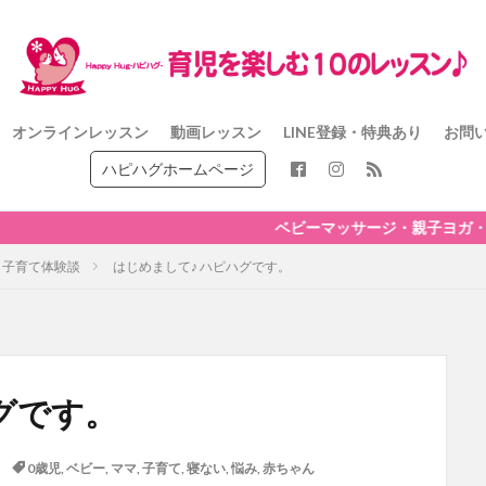
オンラインレッスン
動画レッスン
LINE登録・特典あり
お問
ハピハグホームページ
ベビーマッサージ・親子ヨガ・クラフト ママに嬉
子育て体験談
はじめまして♪ ハピハグです。
グです。
0歳児
,
ベビー
,
ママ
,
子育て
,
寝ない
,
悩み
,
赤ちゃん