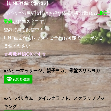
【LINE登録でお得♪】
ハピハグの最新情報やお得な情報を受け取れる
LINE
登録
がおススメです。
登録特典も配信中！
LINE画面からレッスンご予約も可能です。ぜひご
登録ください
☆複数登録OKです☆
●ベビーマッサージ、親子ヨガ、骨盤スリムヨガ
●ハーバリウム、タイルクラフト、スクラップブッ
キング