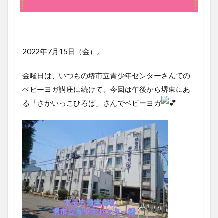
かい
っこ
ひろ
ば」
さん
2022年7月15日（金）。
での
ベビ
ーヨ
金曜日は、いつもの堺市立青少年センターさんでの
ガ講
ベビーヨガ講座に続けて、今回は午後から堺東にあ
座
る「さかいっこひろば」さんでベビーヨガ
2
堺
市
立
青
少
年
セ
ン
タ
ー
さ
ん