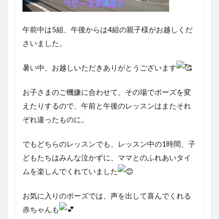
の
講
座
午前中は5組、午後からは4組の親子様がお越しくだ
は
さいました。
定
期
講
暑い中、お越しいただきありがとうございます
座♪
3
お子さまのご機嫌に合わせて、その場でポーズを変
出張
えたりするので、午前と午後のレッスンはまたそれ
レッ
ぞれ違ったものに。
ス
ン、
個人
でもどちらのレッスンでも、レッスン中の1時間、子
レッ
スン
どもたちはみんな泣かずに、ママとのふれあいタイ
も受
ムを楽しんでくれていました
付中
お気に入りのポーズでは、声を出して喜んでくれる
赤ちゃんも