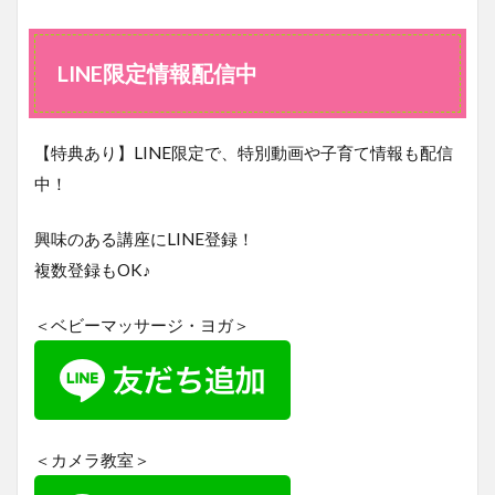
LINE
限定
情報
配信
LINE限定情報配信中
中
【特典あり】LINE限定で、特別動画や子育て情報も配信
中！
興味のある講座にLINE登録！
複数登録もOK♪
＜ベビーマッサージ・ヨガ＞
＜カメラ教室＞