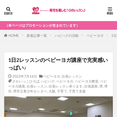
ーションが含まれています）
HOME
新着記事一覧
ハピハグの活動
ベビーヨガ
1
1日2レッスンのベビーヨガ講座で充実感い
っぱい♪
2022年7月16日
ベビーヨガ
,
出張レッスン
さかいっこひろば
,
ハピハグ
,
ベビーヨガ
,
ベビーヨガ教室
,
ベビ
ーヨガ講座
,
出張レッスン
,
出張レッスン承ります
,
出張講座
,
堺
,
堺
市
,
堺市立青少年センター
,
大阪
,
子育て
,
子育て支援
ベビーヨガ