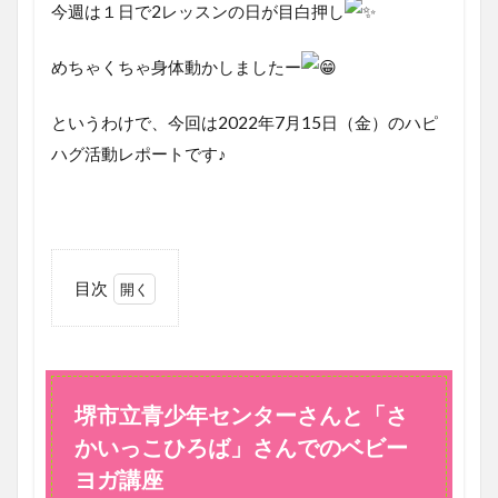
今週は１日で2レッスンの日が目白押し
めちゃくちゃ身体動かしましたー
というわけで、今回は2022年7月15日（金）のハピ
ハグ活動レポートです♪
目次
1
堺市
立青
少年
セン
堺市立青少年センターさんと「さ
ター
かいっこひろば」さんでのベビー
さん
と
ヨガ講座
「さ