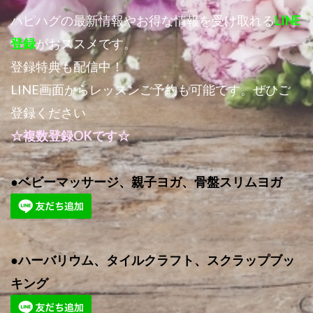
ハピハグの最新情報やお得な情報を受け取れる
LINE
登録
がおススメです。
登録特典も配信中！
LINE画面からレッスンご予約も可能です。ぜひご
登録ください
☆複数登録OKです☆
●ベビーマッサージ、親子ヨガ、骨盤スリムヨガ
●ハーバリウム、タイルクラフト、スクラップブッ
キング