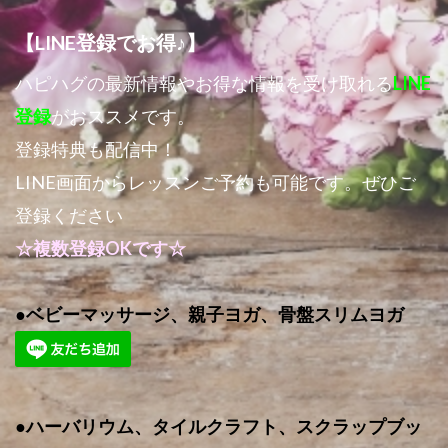
【LINE登録でお得♪】
ハピハグの最新情報やお得な情報を受け取れる
LINE
登録
がおススメです。
登録特典も配信中！
LINE画面からレッスンご予約も可能です。ぜひご
登録ください
☆複数登録OKです☆
●ベビーマッサージ、親子ヨガ、骨盤スリムヨガ
●ハーバリウム、タイルクラフト、スクラップブッ