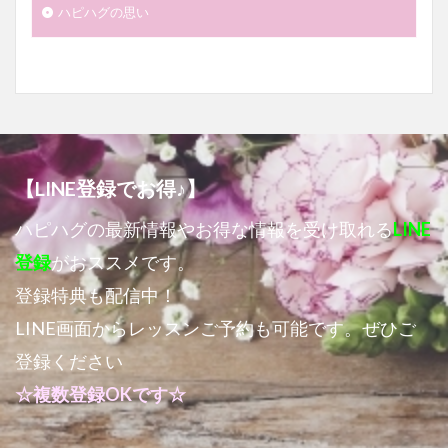
ハピハグの思い
【LINE登録でお得♪】
ハピハグの最新情報やお得な情報を受け取れる
LINE
登録
がおススメです。
登録特典も配信中！
LINE画面からレッスンご予約も可能です。ぜひご
登録ください
☆複数登録OKです☆