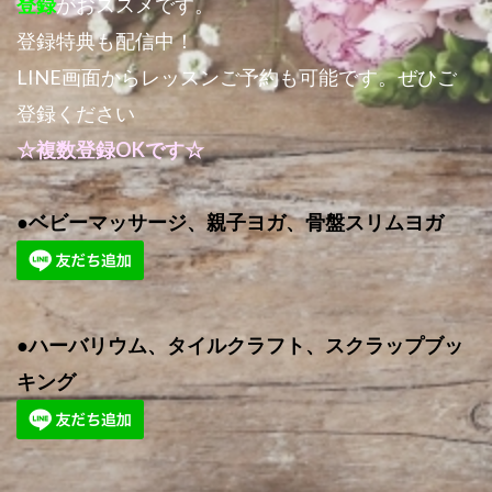
登録
がおススメです。
登録特典も配信中！
LINE画面からレッスンご予約も可能です。ぜひご
登録ください
☆複数登録OKです☆
●ベビーマッサージ、親子ヨガ、骨盤スリムヨガ
●ハーバリウム、タイルクラフト、スクラップブッ
キング