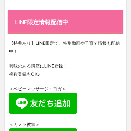
LINE
限定
情報
配信
LINE限定情報配信中
中
【特典あり】LINE限定で、特別動画や子育て情報も配信
中！
興味のある講座にLINE登録！
複数登録もOK♪
＜ベビーマッサージ・ヨガ＞
＜カメラ教室＞