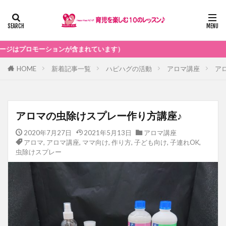
まれています）
HOME
新着記事一覧
ハピハグの活動
アロマ講座
ア
アロマの虫除けスプレー作り方講座♪
2020年7月27日
2021年5月13日
アロマ講座
アロマ
,
アロマ講座
,
ママ向け
,
作り方
,
子ども向け
,
子連れOK
,
虫除けスプレー
アロマ講座