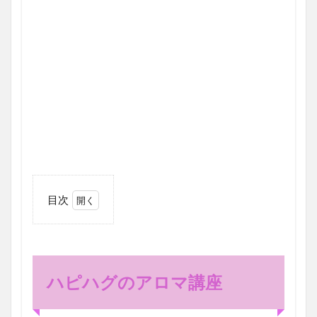
目次
1
ハ
ピ
ハ
グ
ハピハグのアロマ講座
の
ア
ロ