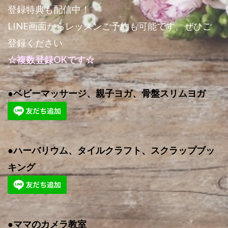
登録特典も配信中！
LINE画面からレッスンご予約も可能です。ぜひご
登録ください
☆複数登録OKです☆
●ベビーマッサージ、親子ヨガ、骨盤スリムヨガ
●ハーバリウム、タイルクラフト、スクラップブッ
キング
●ママのカメラ教室