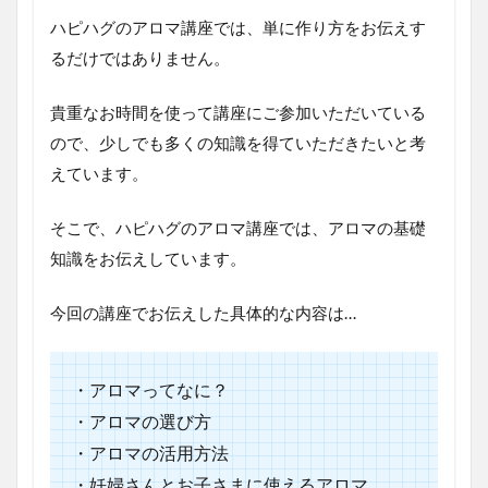
マ
ハピハグのアロマ講座では、単に作り方をお伝えす
講
るだけではありません。
座
2
貴重なお時間を使って講座にご参加いただいている
ア
ロ
ので、少しでも多くの知識を得ていただきたいと考
マ
えています。
虫
除
け
そこで、ハピハグのアロマ講座では、アロマの基礎
ス
知識をお伝えしています。
プ
レ
ー
今回の講座でお伝えした具体的な内容は…
の
作
り
方
・アロマってなに？
・アロマの選び方
・アロマの活用方法
・妊婦さんとお子さまに使えるアロマ