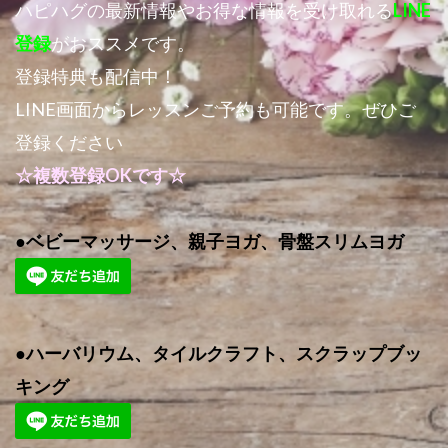
ハピハグの最新情報やお得な情報を受け取れる
LINE
登録
がおススメです。
登録特典も配信中！
LINE画面からレッスンご予約も可能です。ぜひご
登録ください
☆複数登録OKです☆
●ベビーマッサージ、親子ヨガ、骨盤スリムヨガ
●ハーバリウム、タイルクラフト、スクラップブッ
キング