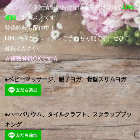
ハピハグの最新情報やお得な情報を受け取れる
LINE
登録
がおススメです。
登録特典も配信中！
LINE画面からレッスンご予約も可能です。ぜひご
登録ください
☆複数登録OKです☆
●ベビーマッサージ、親子ヨガ、骨盤スリムヨガ
●ハーバリウム、タイルクラフト、スクラップブッ
キング