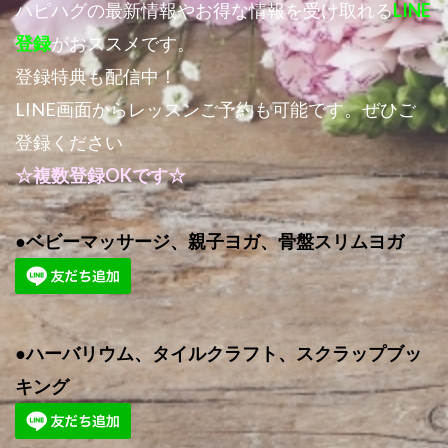
ハピハグの最新情報やお得な情報を受け取れる
LINE
登録
がおススメです。
登録特典も配信中！
LINE画面からレッスンご予約も可能です。ぜひご
登録ください
☆複数登録OKです☆
●ベビーマッサージ、親子ヨガ、骨盤スリムヨガ
●ハーバリウム、タイルクラフト、スクラップブッ
キング