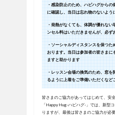
ピ
・感染防止のため、ハピハグからの
ハ
に確認し、当日は忘れ物のないよう
グ
の
・発熱がなくても、体調が優れない
ス
ク
ンセル料はいただきませんが、必ず
ラ
ッ
・ソーシャルディスタンスを保つた
プ
おります。当日は参加者の皆さまに
ブ
ッ
ますと助かります
キ
ン
・レッスン会場の換気のため、窓を
グ
教
るように上着をご準備いただくなど
室
4
皆さまのご協力があってはじめて、安
お
「Happy Hug-ハピハグ-」では、
子
さ
りますが、最後は皆さまのご協力が必