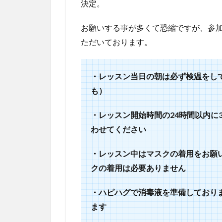
決定。
室は
いつ
でも
お願いする事が多くて恐縮ですが、参
お子
ただいております。
さま
連れ
OK♪
・レッスン当日の朝は必ず検温をし
3
も）
キ
ッ
・レッスン開始時間の24時間以内に
ズ
レ
わせてください
ッ
ス
・レッスン中はマスクの着用をお願
ン
も
クの着用は必要ありません
あ
り
・ハピハグで消毒液を準備しており
ま
ます
す♪
ハ