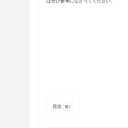
はぜひ参考になさってください。
目次
1
10
月よ