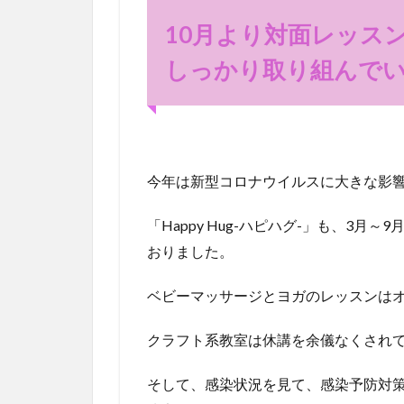
り対
10月より対面レッス
面レ
ッス
しっかり取り組んで
ンを
再
開。
感染
予防
対策
今年は新型コロナウイルスに大きな影
にも
しっ
「Happy Hug-ハピハグ-」も、3
かり
取り
おりました。
組ん
でい
ベビーマッサージとヨガのレッスンは
ます
2
クラフト系教室は休講を余儀なくされ
ハピ
ハグ
そして、感染状況を見て、感染予防対策
の教