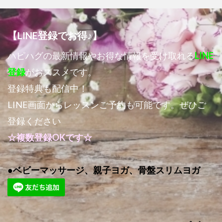
【LINE登録でお得♪】
ハピハグの最新情報やお得な情報を受け取れる
LINE
登録
がおススメです。
登録特典も配信中！
LINE画面からレッスンご予約も可能です。ぜひご
登録ください
☆複数登録OKです☆
●ベビーマッサージ、親子ヨガ、骨盤スリムヨガ